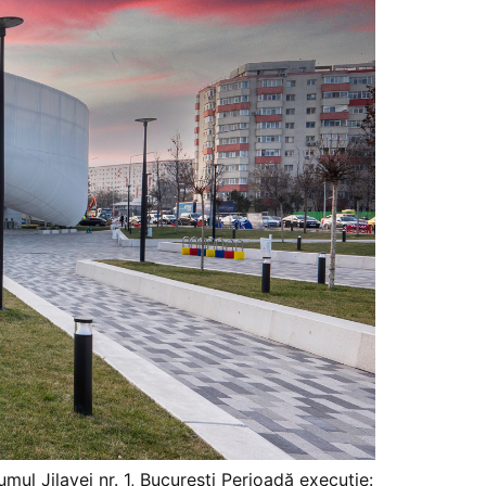
mul Jilavei nr. 1, Bucuresti Perioadă execuție: