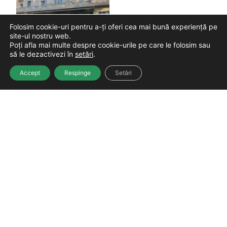
Folosim cookie-uri pentru a-ți oferi cea mai bună experiență pe
site-ul nostru web.
Poți afla mai multe despre cookie-urile pe care le folosim sau
să le dezactivezi în
setări
.
Vezi toate proiectele
Accept
Respinge
Setări
CONTACT