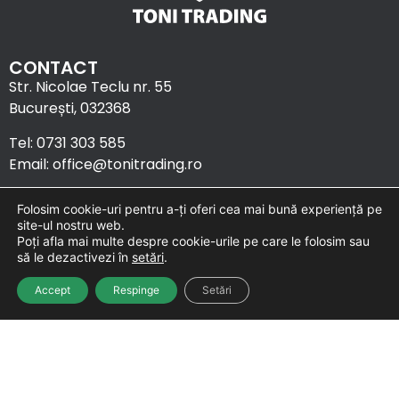
CONTACT
Str. Nicolae Teclu nr. 55
București, 032368
Tel: 0731 303 585
Email: office@tonitrading.ro
Folosim cookie-uri pentru a-ți oferi cea mai bună experiență pe
site-ul nostru web.
Poți afla mai multe despre cookie-urile pe care le folosim sau
să le dezactivezi în
setări
.
URMĂREȘTE-NE
Accept
Respinge
Setări
Termeni și condiții
|
Politica de confidențialitate
|
Politica cookie
Copyright © 2026 Toni Trading | Website by
Triumf
.