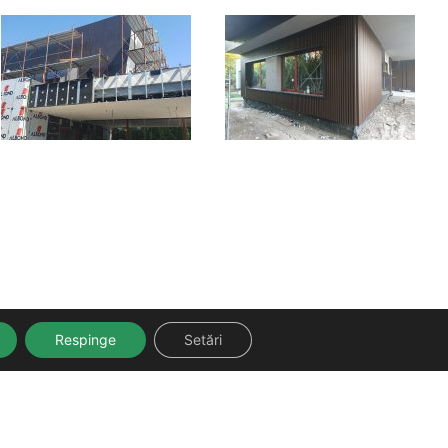
Respinge
Setări