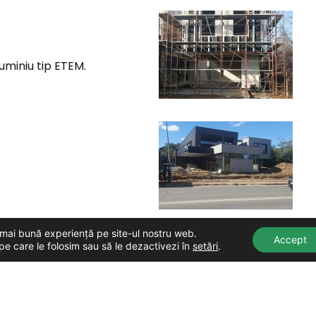
uminiu tip ETEM.
a mai bună experiență pe site-ul nostru web.
Accept
pe care le folosim sau să le dezactivezi în
setări
.
Vezi toate proiectele