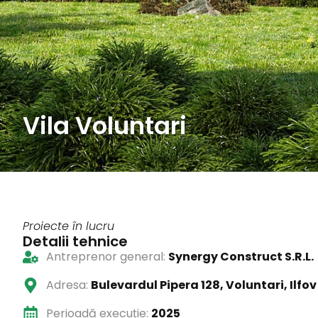
Vila Voluntari
Proiecte în lucru
Detalii tehnice
Antreprenor general:
Synergy Construct S.R.L.
Adresa:
Bulevardul Pipera 128, Voluntari, Ilfov
Perioadă execuție:
2025