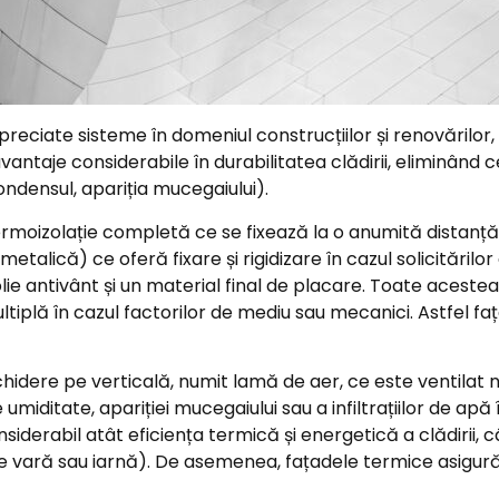
eciate sisteme în domeniul construcțiilor și renovărilor, f
vantaje considerabile în durabilitatea clădirii, eliminân
ondensul, apariția mucegaiului).
moizolație completă ce se fixează la o anumită distanță fa
ică) ce oferă fixare și rigidizare în cazul solicitărilor ex
folie antivânt și un material final de placare. Toate ace
plă în cazul factorilor de mediu sau mecanici. Astfel fața
schidere pe verticală, numit lamă de aer, ce este ventilat n
miditate, apariției mucegaiului sau a infiltrațiilor de apă 
siderabil atât eficiența termică și energetică a clădirii, c
e vară sau iarnă). De asemenea, fațadele termice asigură 