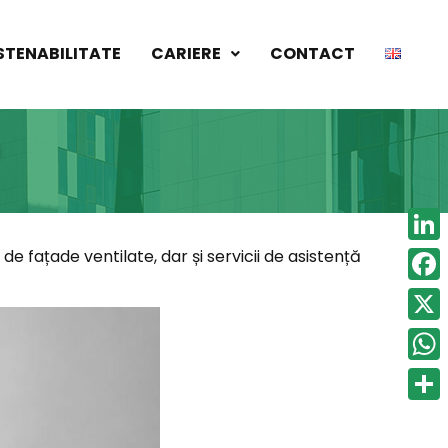
STENABILITATE
CARIERE
CONTACT
e fațade ventilate, dar și servicii de asistență
Linke
Face
X
What
Part