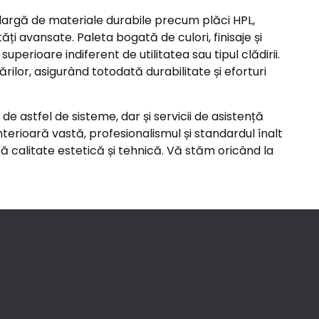
ă largă de materiale durabile precum plăci HPL,
ți avansate. Paleta bogată de culori, finisaje și
superioare indiferent de utilitatea sau tipul clădirii.
ărilor, asigurând totodată durabilitate și eforturi
e astfel de sisteme, dar și servicii de asistență
nterioară vastă, profesionalismul și standardul înalt
ă calitate estetică și tehnică. Vă stăm oricând la