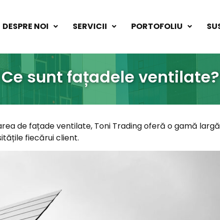
DESPRE NOI
SERVICII
PORTOFOLIU
SU
Ce sunt fațadele ventilate?
area de fațade ventilate, Toni Trading oferă o gamă largă d
tățile fiecărui client.