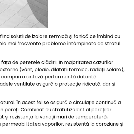
iind soluții de izolare termică și fonică ce îmbină cu
d cele mai frecvente probleme întâmpinate de stratul
ță de peretele clădirii. În majoritatea cazurilor
terne (vânt, ploaie, dilatații termice, radiații solare),
stea compun o sinteză performantă datorită
dele ventilate asigură o protecție ridicată, dar și
atural. În acest fel se asigură o circulație continuă a
în pereți. Combinat cu stratul izolant al pereților
ât și rezistența la variații mari de temperatură,
permeabilitatea vaporilor, rezistență la coroziune și