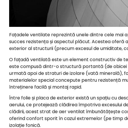
Fațadele ventilate reprezintă unele dintre cele mai apr
succes rezistența și aspectul plăcut. Acestea oferă a
exterior al structurii (precum excesul de umiditate, c
O fațadă ventilată este un element constructiv de ter
este compusă dintr-o structură portantă (de obicei metal
urmată apoi de straturi de izolare (vată minerală), 
materialelor special concepute pentru rezistență multi
întreținere facilă și montaj rapid.
Între folie și placa de exterior există un spațiu cu de
aerului, ce protejează clădirea împotriva excesului de u
clădirii, acest strat de aer ventilat îmbunătățește con
oferind confort sporit în cazul extremelor (pe timp d
izolație fonică.