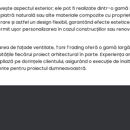
ivește aspectul exterior; ele pot fi realizate dintr-o gam
, piatră naturală sau alte materiale compozite cu proprietă
rare și astfel un design flexibil, garantând efecte estetice 
permit ușor personalizarea în cazul construcțiilor sau renov
area de fațade ventilate, Toni Trading oferă o gamă largă d
itățile fiecărui proiect arhitectural în parte. Experiența a
ază pe dorințele clientului, asigurând o execuție de înalt
iciente pentru proiectul dumneavoastră.