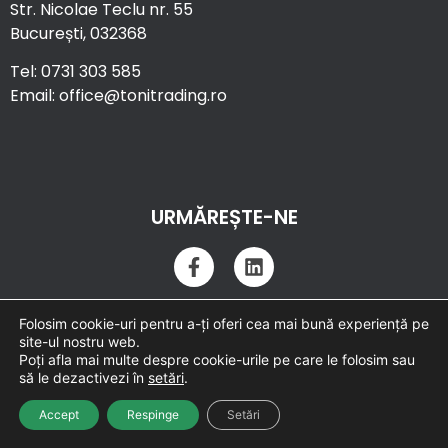
Str. Nicolae Teclu nr. 55
București, 032368
Tel: 0731 303 585
Email: office@tonitrading.ro
URMĂREȘTE-NE
Termeni și condiții
|
Politica de confidențialitate
|
Politica cookie
Folosim cookie-uri pentru a-ți oferi cea mai bună experiență pe
Copyright © 2026 Toni Trading | Website by
Triumf
.
site-ul nostru web.
Poți afla mai multe despre cookie-urile pe care le folosim sau
să le dezactivezi în
setări
.
Accept
Respinge
Setări